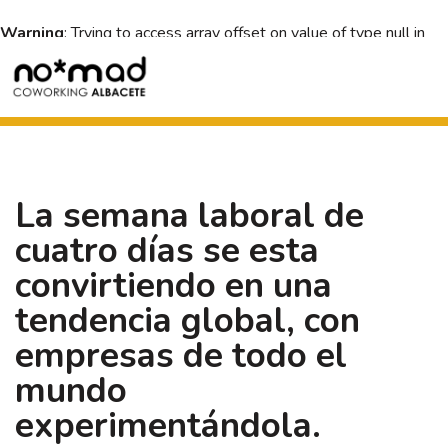
Warning
: Trying to access array offset on value of type null in
/var/www/vhosts/nomadespacios.com/nomadcoworkingal
content/themes/nomadcoworking/header.php
on line
44
La semana laboral de
cuatro días se esta
convirtiendo en una
tendencia global, con
empresas de todo el
mundo
experimentándola.