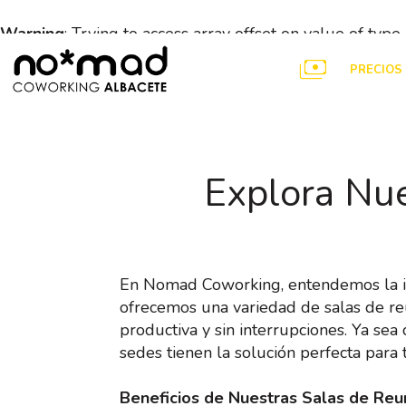
Warning
: Trying to access array offset on value of type
content/themes/nomadcoworking/header.php
on lin
PRECIOS
coworking cuzco
coworking chamartin
·
Explora Nue
En Nomad Coworking, entendemos la im
ofrecemos una variedad de salas de re
productiva y sin interrupciones. Ya s
sedes tienen la solución perfecta para t
Beneficios de Nuestras Salas de Reu