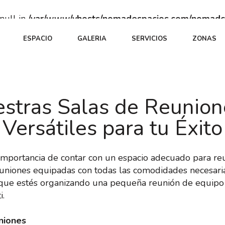
 null in
/var/www/vhosts/nomadespacios.com/nomadc
e
44
ESPACIO
GALERIA
SERVICIOS
ZONAS
stras Salas de Reunion
Versátiles para tu Éxito
portancia de contar con un espacio adecuado para reu
uniones equipadas con todas las comodidades necesaria
ea que estés organizando una pequeña reunión de equipo
i.
niones