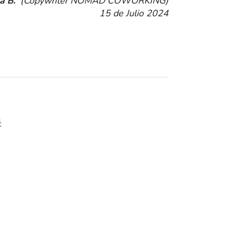
a B.
(Copywriter NOMAD COWORKING)
15 de Julio 2024
: