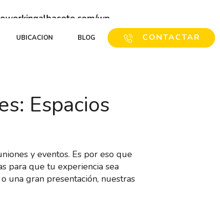
oworkingalbacete.com/wp-
CONTACTAR
UBICACION
BLOG
600231623
·
albacete@nomadespacios.com
es: Espacios
niones y eventos. Es por eso que
s para que tu experiencia sea
 o una gran presentación, nuestras