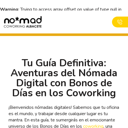
Warning
: Trying to access array offset on value of type null in
/var/www/vhosts/nomadespacios.com/nomadcoworkingal
content/themes/nomadcoworking/header.php
on line
44
600231623
·
albacete@nomadespacios.com
Tu Guía Definitiva:
Aventuras del Nómada
Digital con Bonos de
Días en los Coworking
¡Bienvenidos nómadas digitales! Sabemos que tu oficina
es el mundo, y trabajar desde cualquier lugar es tu
mantra. En esta guía, te sumergirás en el emocionante
universo de los Bonos de Días en los
coworking
, una