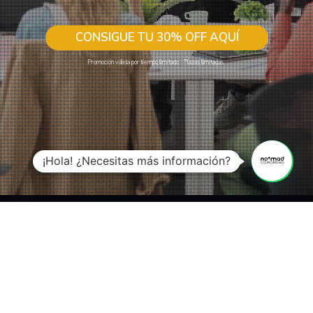
CONSIGUE TU 30% OFF AQUÍ
Promoción válida por tiempo limitado · Plazas limitadas
¡Hola! ¿Necesitas más información?
En
Nomad Coworking Albacete
eliges tú
.
Somos un
espacio creativo,
flexible y
cercano
, pensado para profesionales,